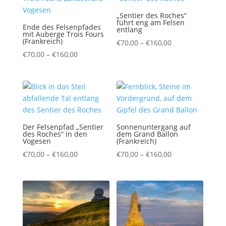
„Sentier des Roches“
führt eng am Felsen
Ende des Felsenpfades
entlang
mit Auberge Trois Fours
(Frankreich)
Preisspanne:
€
70,00
–
€
160,00
Preisspanne:
€70,00
€
70,00
–
€
160,00
€70,00
bis
bis
€160,00
€160,00
Der Felsenpfad „Sentier
Sonnenuntergang auf
des Roches“ in den
dem Grand Ballon
Vogesen
(Frankreich)
Preisspanne:
Preisspanne:
€
70,00
–
€
160,00
€
70,00
–
€
160,00
€70,00
€70,00
bis
bis
€160,00
€160,00