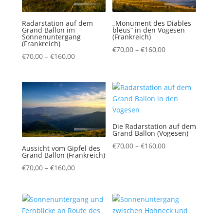
Radarstation auf dem
„Monument des Diables
Grand Ballon im
bleus“ in den Vogesen
Sonnenuntergang
(Frankreich)
(Frankreich)
Preisspanne:
€
70,00
–
€
160,00
Preisspanne:
€
70,00
–
€
160,00
€70,00
€70,00
bis
bis
€160,00
€160,00
Die Radarstation auf dem
Grand Ballon (Vogesen)
Preisspanne:
€
70,00
–
€
160,00
Aussicht vom Gipfel des
Grand Ballon (Frankreich)
€70,00
Preisspanne:
bis
€
70,00
–
€
160,00
€70,00
€160,00
bis
€160,00