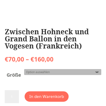
Zwischen Hohneck und
Grand Ballon in den
Vogesen (Frankreich)
Preisspanne:
€
70,00
–
€
160,00
€70,00
bis
€160,00
Größe
Zwischen
In den Warenkorb
Hohneck
und