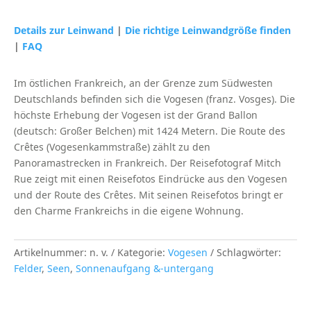
Grand
Ballon
Details zur Leinwand
|
Die richtige Leinwandgröße finden
in
|
FAQ
den
Vogesen
Im östlichen Frankreich, an der Grenze zum Südwesten
(Frankreich)
Deutschlands befinden sich die Vogesen (franz. Vosges). Die
Menge
höchste Erhebung der Vogesen ist der Grand Ballon
(deutsch: Großer Belchen) mit 1424 Metern. Die Route des
Crêtes (Vogesenkammstraße) zählt zu den
Panoramastrecken in Frankreich. Der Reisefotograf Mitch
Rue zeigt mit einen Reisefotos Eindrücke aus den Vogesen
und der Route des Crêtes. Mit seinen Reisefotos bringt er
den Charme Frankreichs in die eigene Wohnung.
Artikelnummer:
n. v.
Kategorie:
Vogesen
Schlagwörter:
Felder
,
Seen
,
Sonnenaufgang &-untergang