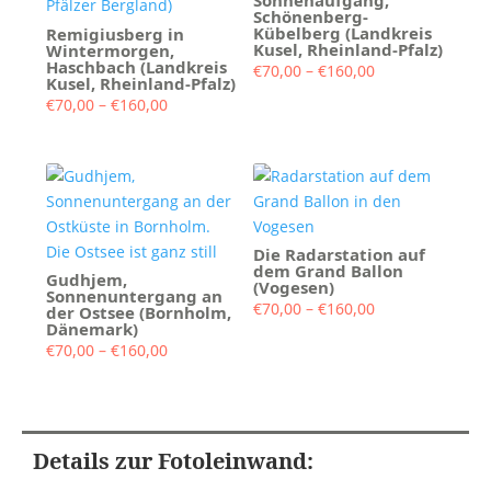
Schönenberg-
Kübelberg (Landkreis
Remigiusberg in
Kusel, Rheinland-Pfalz)
Wintermorgen,
Haschbach (Landkreis
Preisspanne:
€
70,00
–
€
160,00
Kusel, Rheinland-Pfalz)
€70,00
Preisspanne:
€
70,00
–
€
160,00
bis
€70,00
€160,00
bis
€160,00
Die Radarstation auf
dem Grand Ballon
Gudhjem,
(Vogesen)
Sonnenuntergang an
Preisspanne:
€
70,00
–
€
160,00
der Ostsee (Bornholm,
Dänemark)
€70,00
Preisspanne:
€
70,00
–
€
160,00
bis
€70,00
€160,00
bis
€160,00
Details zur Fotoleinwand: