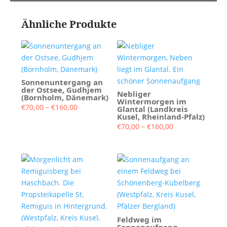
Ähnliche Produkte
Sonnenuntergang an
der Ostsee, Gudhjem
Nebliger
(Bornholm, Dänemark)
Wintermorgen im
Preisspanne:
€
70,00
–
€
160,00
Glantal (Landkreis
Kusel, Rheinland-Pfalz)
€70,00
Preisspanne:
€
70,00
–
€
160,00
bis
€70,00
€160,00
bis
€160,00
Feldweg im
Sonnenaufgang,