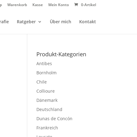
p
Warenkorb
Kasse
Mein Konto
0-Artikel
afie
Ratgeber
Über mich
Kontakt
Produkt-Kategorien
Antibes
Bornholm
Chile
Collioure
Dänemark
Deutschland
Dunas de Concón
Frankreich
Leucate