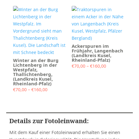
bis
€160,00
€160,00
Ackerspuren im
Frühjahr, Langenbach
(Landkreis Kusel,
Rheinland-Pfalz)
Winter an der Burg
Lichtenberg in der
Preisspanne:
€
70,00
–
€
160,00
Westpfalz,
€70,00
Thallichtenberg,
(Landkreis Kusel,
bis
Rheinland-Pfalz)
€160,00
Preisspanne:
€
70,00
–
€
160,00
€70,00
bis
€160,00
Details zur Fotoleinwand:
Mit dem Kauf einer Fotoleinwand erhalten Sie einen