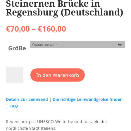
Steinernen Brücke in
Regensburg (Deutschland)
Preisspanne:
€
70,00
–
€
160,00
€70,00
bis
€160,00
Größe
Sonnenaufgang
In den Warenkorb
an
Steinernen
Brücke
in
Details zur Leinwand
|
Die richtige Leinwandgröße finden
Regensburg
|
FAQ
(Deutschland)
Menge
Regensburg ist UNESCO-Welterbe und für viele die
nördlichste Stadt Italiens.