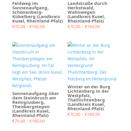
Feldweg im
Landstraße durch
Sonnenaufgang,
Herbstwald,
Schönenberg-
Wahnwegen
Kübelberg (Landkreis
(Landkreis Kusel,
Kusel, Rheinland-Pfalz)
Rheinland-Pfalz)
Preisspanne:
Preisspanne:
€
70,00
–
€
160,00
€
70,00
–
€
160,00
€70,00
€70,00
bis
bis
€160,00
€160,00
Winter an der Burg
Lichtenberg in der
Sonnenaufgang über
Westpfalz,
dem Steinbruch am
Thalllichtenberg
Remigiusberg,
(Landkreis Kusel,
Theisbergstegen
Rheinland-Pfalz)
(Landkreis Kusel,
Preisspanne:
€
70,00
–
€
160,00
Rheinland-Pfalz)
Preisspanne:
€70,00
€
70,00
–
€
160,00
€70,00
bis