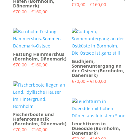
Hafen (Bornholm,
Preisspanne:
€
70,00
–
€
160,00
Dänemark)
Preisspanne:
€70,00
€
70,00
–
€
160,00
€70,00
bis
bis
€160,00
€160,00
Festung Hammershus
(Bornholm, Dänemark)
Gudhjem,
Preisspanne:
€
70,00
–
€
160,00
Sonnenuntergang an
der Ostsee (Bornholm,
€70,00
Dänemark)
bis
Preisspanne:
€
70,00
–
€
160,00
€160,00
€70,00
bis
€160,00
Fischerboote und
Hafenromantik
(Bornholm, Dänemark)
Leuchtturm in
Dueodde (Bornholm,
Preisspanne:
€
70,00
–
€
160,00
Dänemark)
€70,00
Preisspanne:
€
70,00
–
€
160,00