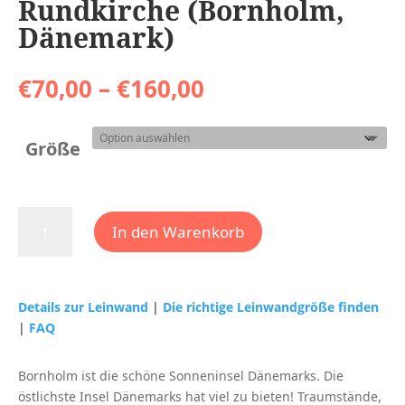
Rundkirche (Bornholm,
Dänemark)
Preisspanne:
€
70,00
–
€
160,00
€70,00
bis
€160,00
Größe
Østerlars
In den Warenkorb
Kirche,
größte
Rundkirche
(Bornholm,
Details zur Leinwand
|
Die richtige Leinwandgröße finden
Dänemark)
|
FAQ
Menge
Bornholm ist die schöne Sonneninsel Dänemarks. Die
östlichste Insel Dänemarks hat viel zu bieten! Traumstände,