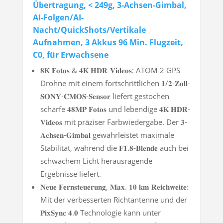
Übertragung, < 249g, 3-Achsen-Gimbal,
AI-Folgen/AI-
Nacht/QuickShots/Vertikale
Aufnahmen, 3 Akkus 96 Min. Flugzeit,
C0, für Erwachsene
𝟖𝐊 𝐅𝐨𝐭𝐨𝐬 & 𝟒𝐊 𝐇𝐃𝐑-𝐕𝐢𝐝𝐞𝐨𝐬: ATOM 2 GPS
Drohne mit einem fortschrittlichen 𝟏/𝟐-𝐙𝐨𝐥𝐥-
𝐒𝐎𝐍𝐘-𝐂𝐌𝐎𝐒-𝐒𝐞𝐧𝐬𝐨𝐫 liefert gestochen
scharfe 𝟒𝟖𝐌𝐏 𝐅𝐨𝐭𝐨𝐬 und lebendige 𝟒𝐊 𝐇𝐃𝐑-
𝐕𝐢𝐝𝐞𝐨𝐬 mit präziser Farbwiedergabe. Der 𝟑-
𝐀𝐜𝐡𝐬𝐞𝐧-𝐆𝐢𝐦𝐛𝐚𝐥 gewährleistet maximale
Stabilität, während die 𝐅𝟏.𝟖-𝐁𝐥𝐞𝐧𝐝𝐞 auch bei
schwachem Licht herausragende
Ergebnisse liefert.
𝐍𝐞𝐮𝐞 𝐅𝐞𝐫𝐧𝐬𝐭𝐞𝐮𝐞𝐫𝐮𝐧𝐠, 𝐌𝐚𝐱. 𝟏𝟎 𝐤𝐦 𝐑𝐞𝐢𝐜𝐡𝐰𝐞𝐢𝐭𝐞:
Mit der verbesserten Richtantenne und der
𝐏𝐢𝐱𝐒𝐲𝐧𝐜 𝟒.𝟎 Technologie kann unter