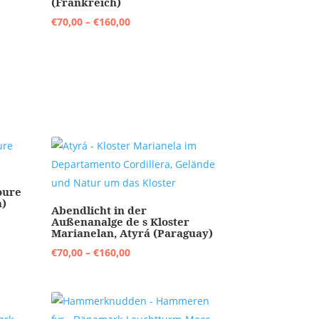
(Frankreich)
Preisspanne:
€
70,00
–
€
160,00
€70,00
bis
€160,00
oure
h)
Abendlicht in der
Außenanalge de s Kloster
Marianelan, Atyrá (Paraguay)
Preisspanne:
€
70,00
–
€
160,00
€70,00
bis
€160,00