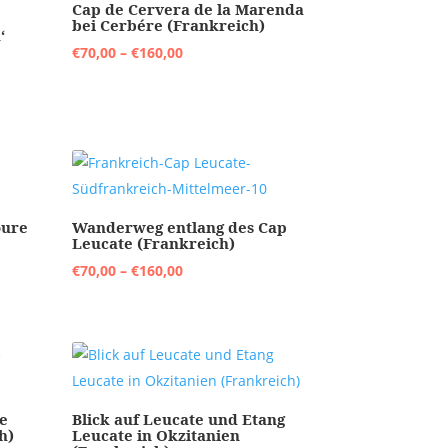
Cap de Cervera de la Marenda
bei Cerbére (Frankreich)
‘
Preisspanne:
€
70,00
–
€
160,00
€70,00
bis
€160,00
oure
Wanderweg entlang des Cap
Leucate (Frankreich)
Preisspanne:
€
70,00
–
€
160,00
€70,00
bis
€160,00
e
Blick auf Leucate und Etang
h)
Leucate in Okzitanien