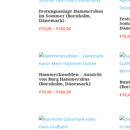
Festungsanlage Hammershus
im Sommer (Bornholm,
Fes
Dänemark)
Som
Dän
Preisspanne:
€
70,00
–
€
160,00
€70,00
€
70,
bis
€160,00
Hammerknudden – Aussicht
von Burg Hammershus
Bunt
(Bornholm, Dänemark)
(Bor
Preisspanne:
€
70,00
–
€
160,00
€
70,
€70,00
bis
€160,00