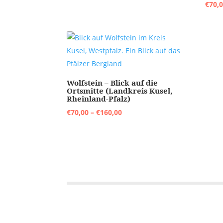
€
70,
bis
€160,00
Wolfstein – Blick auf die
Ortsmitte (Landkreis Kusel,
Rheinland-Pfalz)
Preisspanne:
€
70,00
–
€
160,00
€70,00
bis
€160,00