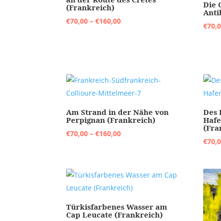
Die 
(Frankreich)
Anti
Preisspanne:
€
70,00
–
€
160,00
€
70,
€70,00
bis
€160,00
Am Strand in der Nähe von
Des 
Perpignan (Frankreich)
Hafe
(Fra
Preisspanne:
€
70,00
–
€
160,00
€
70,
€70,00
bis
€160,00
Türkisfarbenes Wasser am
Cap Leucate (Frankreich)