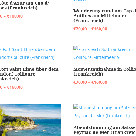
Côte d’Azur am Cap d‘
bes (Frankreich)
Wanderung rund um Cap d
Antibes am Mittelmeer
Preisspanne:
00
–
€
160,00
(Frankreich)
€70,00
Preisspanne:
€
70,00
–
€
160,00
bis
€70,00
€160,00
bis
€160,00
Fort Saint-Elme über dem
Momentaufnahme in Colli
ndorf Collioure
(Frankreich)
nkreich)
Preisspanne:
€
70,00
–
€
160,00
Preisspanne:
00
–
€
160,00
€70,00
€70,00
bis
bis
€160,00
€160,00
Abendstimmung am Salzse
Peyriac-de-Mer (Frankreic