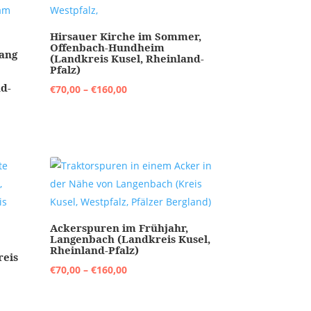
Hirsauer Kirche im Sommer,
Offenbach-Hundheim
ang
(Landkreis Kusel, Rheinland-
Pfalz)
nd-
Preisspanne:
€
70,00
–
€
160,00
€70,00
bis
€160,00
Ackerspuren im Frühjahr,
Langenbach (Landkreis Kusel,
Rheinland-Pfalz)
reis
Preisspanne:
€
70,00
–
€
160,00
€70,00
bis