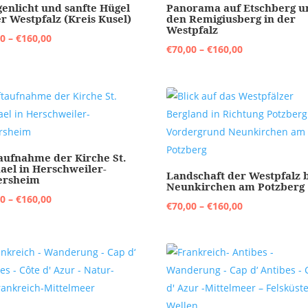
enlicht und sanfte Hügel
Panorama auf Etschberg u
er Westpfalz (Kreis Kusel)
den Remigiusberg in der
Westpfalz
Preisspanne:
00
–
€
160,00
Preisspanne:
€
70,00
–
€
160,00
€70,00
€70,00
bis
bis
€160,00
€160,00
aufnahme der Kirche St.
ael in Herschweiler-
Landschaft der Westpfalz 
ersheim
Neunkirchen am Potzberg
Preisspanne:
00
–
€
160,00
Preisspanne:
€
70,00
–
€
160,00
€70,00
€70,00
bis
bis
€160,00
€160,00