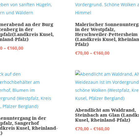
merabend an der Burg
Malerischer Sonnenunterg
tenberg in der
in der Westpfalz,
pfalz(Landkreis Kusel,
Herschweiler-Pettersheim
nland-Pfalz)
(Landkreis Kusel, Rheinla
Pfalz)
Preisspanne:
00
–
€
160,00
Preisspanne:
€
70,00
–
€
160,00
€70,00
€70,00
bis
bis
€160,00
€160,00
Abendlicht am Waldrand,
Steinbach am Glan (Landk
enuntergang in der
Kusel, Rheinland-Pfalz)
pfalz, Sangerhof
dkreis Kusel, Rheinland-
Preisspanne:
€
70,00
–
€
160,00
z)
€70,00