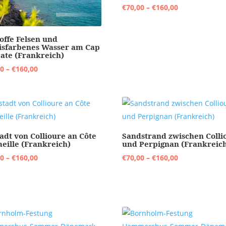
Preisspanne:
€
70,00
–
€
160,00
€70,00
bis
offe Felsen und
€160,00
isfarbenes Wasser am Cap
ate (Frankreich)
Preisspanne:
00
–
€
160,00
€70,00
bis
€160,00
tadt von Collioure an Côte
Sandstrand zwischen Colli
eille (Frankreich)
und Perpignan (Frankreic
Preisspanne:
Preisspanne:
00
–
€
160,00
€
70,00
–
€
160,00
€70,00
€70,00
bis
bis
€160,00
€160,00