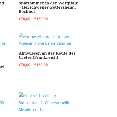
nd
Spätsommer in der Westpfalz
– Herschweiler-Pettersheim,
Bockhof
Preisspanne:
€
70,00
–
€
160,00
€70,00
bis
€160,00
Almwiesen an der Route des
Crêtes (Frankreich)
Preisspanne:
€
70,00
–
€
160,00
bei
€70,00
bis
€160,00