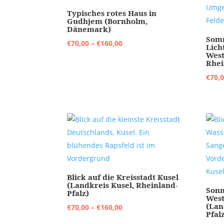
Typisches rotes Haus in
Gudhjem (Bornholm,
Dänemark)
Som
Preisspanne:
€
70,00
–
€
160,00
Lich
West
€70,00
Rhei
bis
€
70,
€160,00
Blick auf die Kreisstadt Kusel
(Landkreis Kusel, Rheinland-
Sonn
Pfalz)
West
(Lan
Preisspanne:
€
70,00
–
€
160,00
Pfal
€70,00