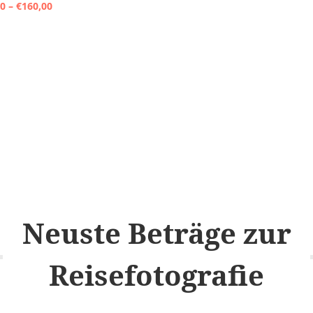
Preisspanne:
00
–
€
160,00
bis
€70,00
€160,00
bis
€160,00
Neuste Beträge zur
Reisefotografie