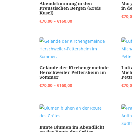
Abendstimmung in den
Morg
Preussischen Bergen (Kreis
in d
Kusel)
€
70,
Preisspanne:
€
70,00
–
€
160,00
€70,00
bis
€160,00
Gelände der Kirchengemeinde
Luft
Herschweiler-Pettersheim im
Mich
Sommer
Pett
Preisspanne:
€
70,00
–
€
160,00
€
70,
€70,00
bis
€160,00
Bunte Blumen im Abendlicht
an der Route des Crêtes