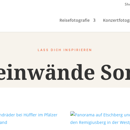
Sh
Reisefotografie
Konzertfotogr
LASS DICH INSPIRIEREN
leinwände S