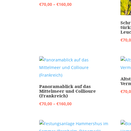
Preisspanne:
€
70,00
–
€
160,00
€70,00
bis
Schr
€160,00
türk
Leuc
€
70,
Alts
Verm
Panoramablick auf das
Mittelmeer und Collioure
€
70,
(Frankreich)
Preisspanne:
€
70,00
–
€
160,00
€70,00
bis
€160,00