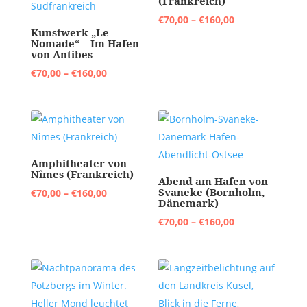
(Frankreich)
Preisspanne:
€
70,00
–
€
160,00
Kunstwerk „Le
€70,00
Nomade“ – Im Hafen
von Antibes
bis
Preisspanne:
€160,00
€
70,00
–
€
160,00
€70,00
bis
€160,00
Amphitheater von
Nîmes (Frankreich)
Abend am Hafen von
Svaneke (Bornholm,
Preisspanne:
€
70,00
–
€
160,00
Dänemark)
€70,00
Preisspanne:
€
70,00
–
€
160,00
bis
€70,00
€160,00
bis
€160,00