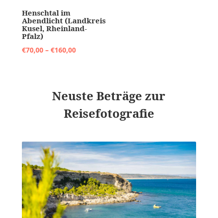
Henschtal im
Abendlicht (Landkreis
Kusel, Rheinland-
Pfalz)
Preisspanne:
€
70,00
–
€
160,00
€70,00
bis
€160,00
Neuste Beträge zur
Reisefotografie