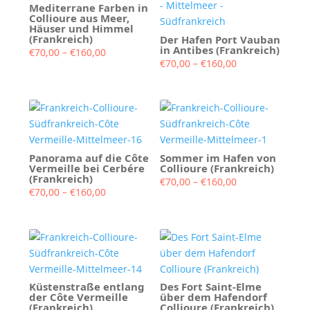
Mediterrane Farben in
Collioure aus Meer,
Häuser und Himmel
(Frankreich)
Der Hafen Port Vauban
in Antibes (Frankreich)
Preisspanne:
€
70,00
–
€
160,00
Preisspanne:
€
70,00
–
€
160,00
€70,00
€70,00
bis
bis
€160,00
€160,00
Panorama auf die Côte
Sommer im Hafen von
Vermeille bei Cerbére
Collioure (Frankreich)
(Frankreich)
Preisspanne:
€
70,00
–
€
160,00
Preisspanne:
€
70,00
–
€
160,00
€70,00
€70,00
bis
bis
€160,00
€160,00
Küstenstraße entlang
Des Fort Saint-Elme
der Côte Vermeille
über dem Hafendorf
(Frankreich)
Collioure (Frankreich)