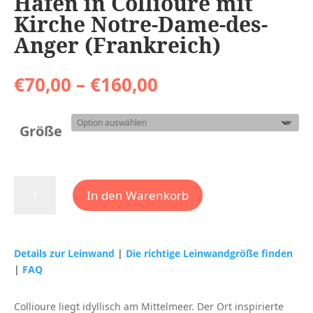
Hafen in Collioure mit
Kirche Notre-Dame-des-
Anger (Frankreich)
Preisspanne:
€
70,00
–
€
160,00
€70,00
bis
€160,00
Größe
Hafen
In den Warenkorb
in
Collioure
mit
Kirche
Details zur Leinwand
|
Die richtige Leinwandgröße finden
Notre-
|
FAQ
Dame-
des-
Collioure liegt idyllisch am Mittelmeer. Der Ort inspirierte
Anger