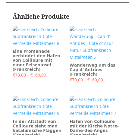
Ähnliche Produkte
Eine Promenade
verbindet den Hafen
von Collioure mit
einer Felseninsel
Wanderweg um das
(Frankreich)
Cap d‘ Antibes
(Frankreich)
Preisspanne:
€
70,00
–
€
160,00
Preisspanne:
€
70,00
–
€
160,00
€70,00
€70,00
bis
bis
€160,00
€160,00
In der Altstadt von
Hafen von Collioure
Collioure sieht man
mit der Kirche Notre-
katalanische Flaggen
Dame-des-Anges
(Frankreich)
(Frankreich)