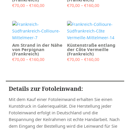
Preisspanne:
Preisspanne:
€
70,00
–
€
160,00
€
70,00
–
€
160,00
€70,00
€70,00
bis
bis
€160,00
€160,00
Am Strand in der Nähe
Küstenstraße entlang
von Perpignan
der Côte Vermeille
(Frankreich)
(Frankreich)
Preisspanne:
Preisspanne:
€
70,00
–
€
160,00
€
70,00
–
€
160,00
€70,00
€70,00
bis
bis
€160,00
€160,00
Details zur Fotoleinwand:
Mit dem Kauf einer Fotoleinwand erhalten Sie einen
Kunstdruck in Galeriequalität. Die Herstellung jeder
Fotoleinwand erfolgt in Deutschland und die
Bespannung der Keilrahmen ist echte Handarbeit. Nach
dem Eingang der Bestellung wird die Leinwand für Sie