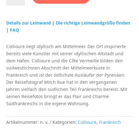
in
Collioure
aus
Details zur Leinwand
|
Die richtige Leinwandgröße finden
Meer,
|
FAQ
Häuser
und
Collioure liegt idyllisch am Mittelmeer. Der Ort inspirierte
Himmel
bereits viele Künstler mit seiner idyllischen Altstadt und
(Frankreich)
dem Hafen. Collioure und die Côte Vermeille bilden den
Menge
südwestlichsten Abschnitt der Mittelmeerküste in
Frankreich und ist der östlichste Ausläufer der Pyrenäen.
Der Reisefotograf Mitch Rue hat in den vergangenen
Jahren vielfach den südlichen Teil Frankreichs bereist. Mit
seinen Reisefotos bringt er das Flair und Charme
Südfrankreichs in die eigene Wohnung.
Artikelnummer:
n. v.
Kategorien:
Collioure
,
Frankreich