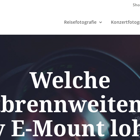
Sho
Reisefotografie
Konzertfotogr
Welche
tbrennweiten
y E-Mount lo