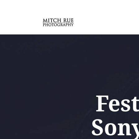
Fes
Son