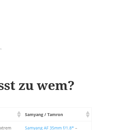
.
asst zu wem?
Samyang / Tamron
extrem
Samyang AF 35mm f/1.8*
–