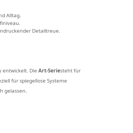
nd Alltag.
finiveau.
indruckender Detailtreue.
 entwickelt. Die
Art-Serie
steht für
eziell für spiegellose Systeme
h gelassen.