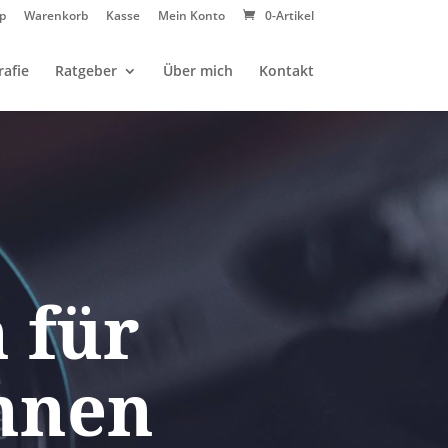
p
Warenkorb
Kasse
Mein Konto
0-Artikel
afie
Ratgeber
Über mich
Kontakt
 für
hnen