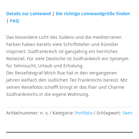
Peyriac-
de-
Details zur Leinwand
|
Die richtige Leinwandgröße finden
Mer
|
FAQ
(Frankreich)
Menge
Das besondere Licht des Südens und die mediterranen
Farben haben bereits viele Schriftsteller und Künstler
inspiriert. Südfrankreich ist ganzjährig ein herrliches
Reiseziel. Für viele Deutsche ist Südfrankeich ein Synonym
für Sehnsucht, Urlaub und Erholung.
Der Reisefotograf Mitch Rue hat in den vergangenen
Jahren vielfach den südlichen Teil Frankreichs bereist. Mit
seinen Reisefotos schafft bringt er das Flair und Charme
Südfrankreichs in die eigene Wohnung.
Artikelnummer:
n. v.
Kategorie:
Portfolio
Schlagwort:
Seen