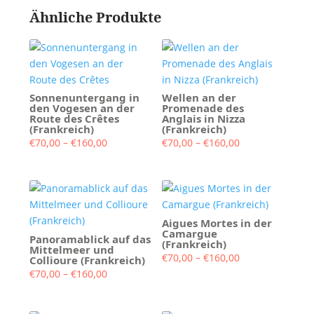
Ähnliche Produkte
Sonnenuntergang in
Wellen an der
den Vogesen an der
Promenade des
Route des Crêtes
Anglais in Nizza
(Frankreich)
(Frankreich)
Preisspanne:
Preisspanne:
€
70,00
–
€
160,00
€
70,00
–
€
160,00
€70,00
€70,00
bis
bis
€160,00
€160,00
Aigues Mortes in der
Camargue
Panoramablick auf das
(Frankreich)
Mittelmeer und
Preisspanne:
€
70,00
–
€
160,00
Collioure (Frankreich)
Preisspanne:
€70,00
€
70,00
–
€
160,00
€70,00
bis
bis
€160,00