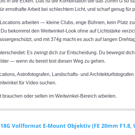
 bis in die Ecken. Das ist die Kombination die das 20mm G so st
ür ernsthafte Arbeit bei schlechtem Licht, und scharf genug für 
n Locations arbeiten — kleine Clubs, enge Bühnen, kein Platz 
 Du bekommst den Weitwinkel-Look ohne auf Lichtstärke verzich
tzwassergeschützt, und mit 374g macht es auch auf langen Dreht
erscheidet: Es zwingt dich zur Entscheidung. Du bewegst dich
ilder — wenn du bereit bist diesen Weg zu gehen.
tions, Astrofotografen, Landschafts- und Architekturfotografen 
eitwinkel für Video suchen.
ät brauchen oder selten im Weitwinkel-Bereich arbeiten.
18G Vollformat E-Mount Objektiv (FE 20mm F1.8, U