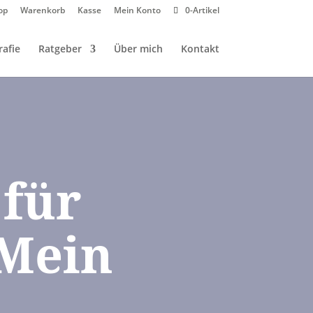
op
Warenkorb
Kasse
Mein Konto
0-Artikel
afie
Ratgeber
Über mich
Kontakt
 für
 Mein