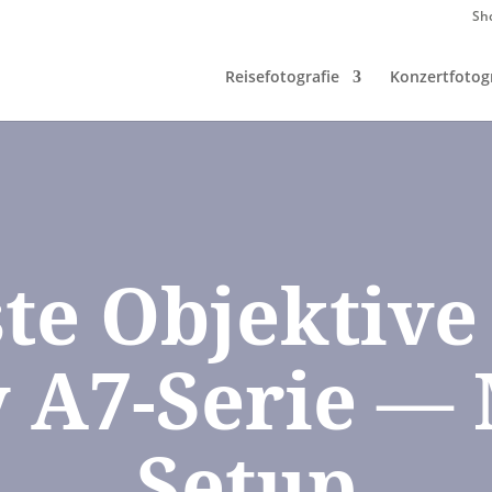
Sh
Reisefotografie
Konzertfotogr
te Objektive
 A7-Serie —
Setup