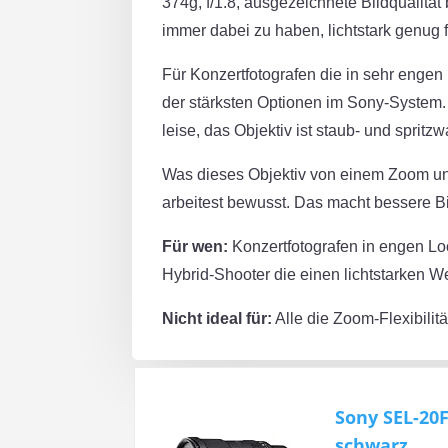
374g, f/1.8, ausgezeichnete Bildqualität
immer dabei zu haben, lichtstark genug f
Für Konzertfotografen die in sehr enge
der stärksten Optionen im Sony-System.
leise, das Objektiv ist staub- und spri
Was dieses Objektiv von einem Zoom unt
arbeitest bewusst. Das macht bessere B
Für wen:
Konzertfotografen in engen Loca
Hybrid-Shooter die einen lichtstarken W
Nicht ideal für:
Alle die Zoom-Flexibilit
Sony SEL-20F
schwarz