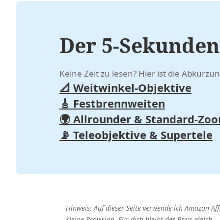
Der 5-Sekunden
Keine Zeit zu lesen? Hier ist die Abkürzu
📐 Weitwinkel-Objektive
🎸 Festbrennweiten
🌍 Allrounder & Standard-Zo
📡 Teleobjektive &
Supertele
Hinweis: Auf dieser Seite verwende ich Amazon-Af
kleine Provision. Für dich bleibt der Preis gleich.