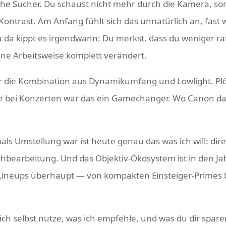
che Sucher. Du schaust nicht mehr durch die Kamera, son
Kontrast. Am Anfang fühlt sich das unnatürlich an, fast w
 da kippt es irgendwann: Du merkst, dass du weniger ra
ine Arbeitsweise komplett verändert.
r die Kombination aus Dynamikumfang und Lowlight. Plö
ade bei Konzerten war das ein Gamechanger. Wo Canon d
als Umstellung war ist heute genau das was ich will: dire
hbearbeitung. Und das Objektiv-Ökosystem ist in den J
-Lineups überhaupt — von kompakten Einsteiger-Primes b
ich selbst nutze, was ich empfehle, und was du dir spare